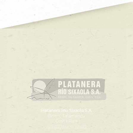
2 Monate
Typo3 Frontend
Name:
Typo3InstallTool
Anbieter:
Typo3
Zweck:
Verwaltung des Typo3-FrontEnds
Cookie Laufzeit:
2 Monate
Platanera Río Sixaola S.A.
Bribri, Talamanca
Costa Rica
Einverständnis-Cookie
volker@bananen.de